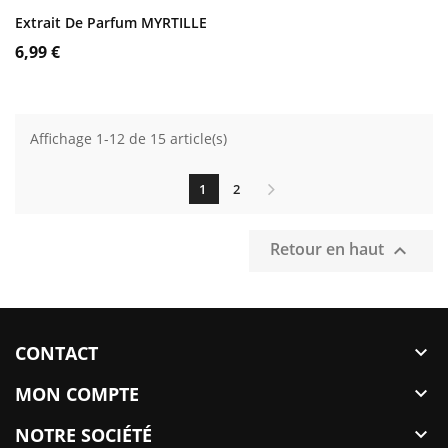
AJOUTER AU PANIER
Extrait De Parfum MYRTILLE
Prix
6,99 €
Affichage 1-12 de 15 article(s)
1
2
Retour en haut

CONTACT

MON COMPTE

NOTRE SOCIÉTÉ
