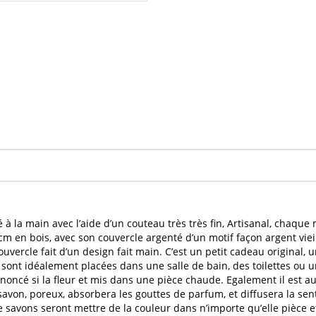
é
à la main avec l’aide d’un couteau très très fin, Artisanal, chaqu
cm en bois, avec son couvercle argenté d’un motif façon argent viei
couvercle fait d’un design fait main. C’est un petit cadeau original,
sont idéalement placées dans une salle de bain, des toilettes ou
ononcé si la
fleur
et mis dans une pièce chaude. Egalement il est au
savon
, poreux, absorbera les gouttes de
parfum
, et diffusera la se
e savons
seront mettre de la couleur dans n’importe qu’elle pièce e