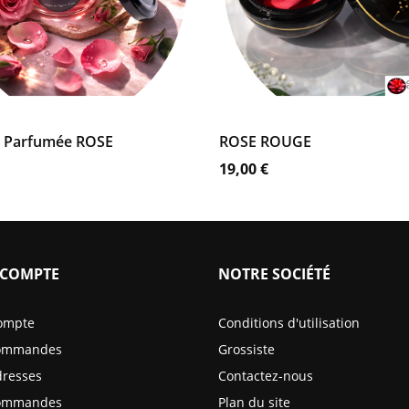
Coffret
Noir
OUTER AU PANIER
AJOUTER AU PANIER
e Parfumée ROSE
ROSE ROUGE
Prix
19,00 €
COMPTE
NOTRE SOCIÉTÉ
ompte
Conditions d'utilisation
ommandes
Grossiste
resses
Contactez-nous
ommandes
Plan du site