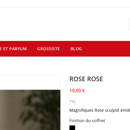
E ET PARFUM
GROSSISTE
BLOG
ROSE ROSE
19,00 €
TTC
Magnifiques Rose
sculpté
enti
Finition du coffret
Coffret