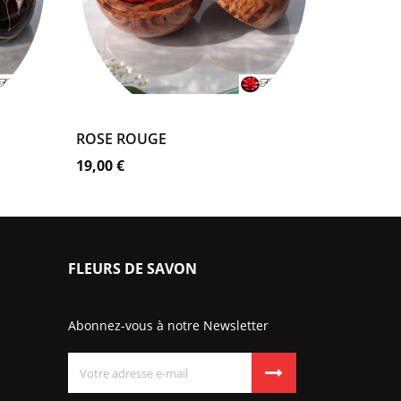
coffret
naturel
AJOUTER AU PANIER
ROSE ROUGE
Prix
19,00 €
FLEURS DE SAVON
Abonnez-vous à notre Newsletter