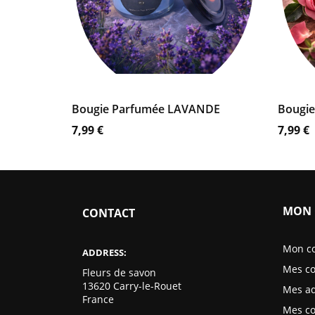
AJOUTER AU PANIER
AJ
Bougie Parfumée LAVANDE
Bougi
Prix
Prix
7,99 €
7,99 €
MON 
CONTACT
Mon c
ADDRESS:
Mes c
Fleurs de savon
13620 Carry-le-Rouet
Mes ad
France
Mes c