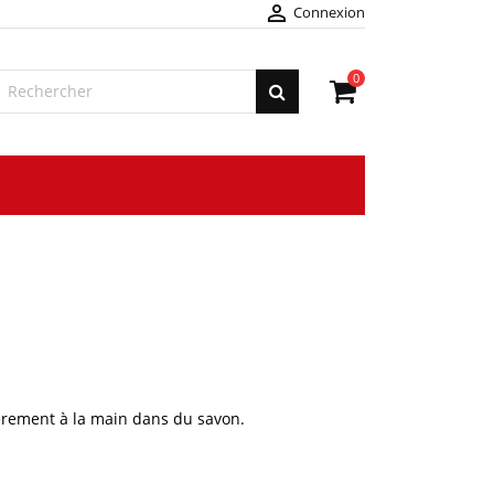

Connexion
0
èrement à la main dans du
savon
.