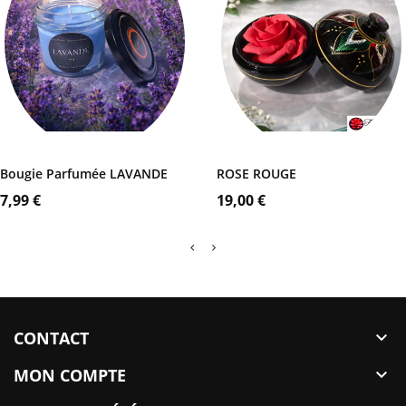
Coffret
Noir
AJOUTER AU PANIER
AJOUTER AU PANIER
Bougie Parfumée LAVANDE
ROSE ROUGE
Prix
Prix
7,99 €
19,00 €
CONTACT

MON COMPTE
