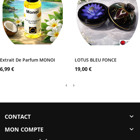
Coffret
Noir
AJOUTER AU PANIER
AJOUTER AU PANIER
Extrait De Parfum MONOI
LOTUS BLEU FONCE
Prix
Prix
6,99 €
19,00 €
CONTACT

MON COMPTE
