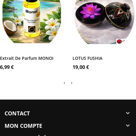
Coffret
Noir
AJOUTER AU PANIER
AJOUTER AU PANIER
Extrait De Parfum MONOI
LOTUS FUSHIA
Prix
Prix
6,99 €
19,00 €
CONTACT

MON COMPTE
