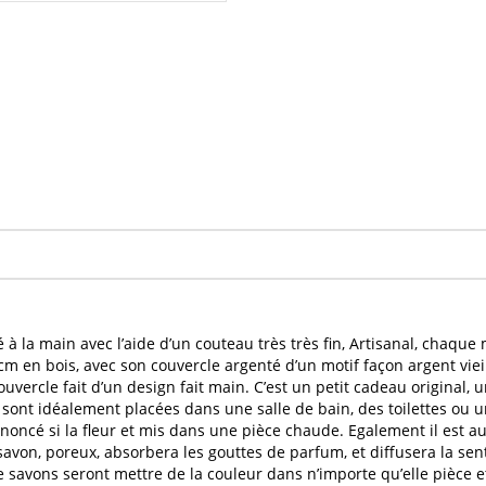
é
à la main avec l’aide d’un couteau très très fin, Artisanal, chaqu
cm en bois, avec son couvercle argenté d’un motif façon argent viei
couvercle fait d’un design fait main. C’est un petit cadeau original,
sont idéalement placées dans une salle de bain, des toilettes ou
ononcé si la
fleur
et mis dans une pièce chaude. Egalement il est au
savon
, poreux, absorbera les gouttes de
parfum
, et diffusera la se
e savons
seront mettre de la couleur dans n’importe qu’elle pièce e