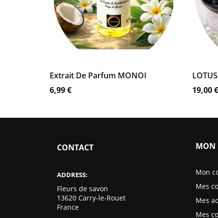
AJOUTER AU PANIER
AJ
Extrait De Parfum MONOI
LOTUS
Prix
Prix
6,99 €
19,00 
MON 
CONTACT
Mon c
ADDRESS:
Mes c
Fleurs de savon
13620 Carry-le-Rouet
Mes ad
France
Mes c