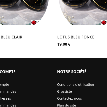
Coffret
Coffret
Noir
Noir
OUTER AU PANIER
AJOUTER AU PANIER
 BLEU CLAIR
LOTUS BLEU FONCE
Prix
€
19,00 €
COMPTE
NOTRE SOCIÉTÉ
ompte
Conditions d'utilisation
ommandes
Grossiste
resses
Contactez-nous
ommandes
Plan du site