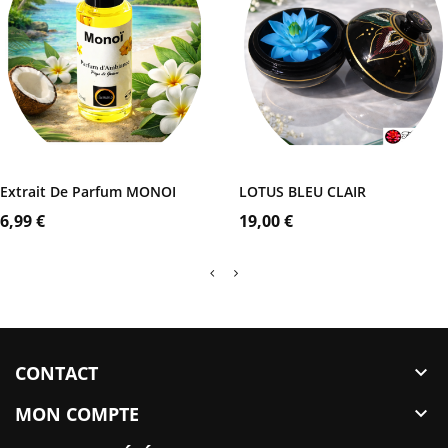
Coffret
Noir
AJOUTER AU PANIER
AJOUTER AU PANIER
Extrait De Parfum MONOI
LOTUS BLEU CLAIR
Prix
Prix
6,99 €
19,00 €
CONTACT

MON COMPTE
