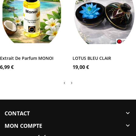
Coffret
Noir
AJOUTER AU PANIER
AJOUTER AU PANIER
Extrait De Parfum MONOI
LOTUS BLEU CLAIR
Prix
Prix
6,99 €
19,00 €
CONTACT

MON COMPTE
