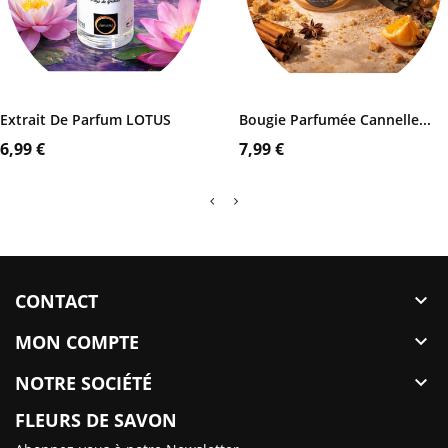
AJOUTER AU PANIER
AJOUTER AU PANIER
Extrait De Parfum LOTUS
Bougie Parfumée Cannelle...
Prix
Prix
6,99 €
7,99 €
CONTACT

MON COMPTE

NOTRE SOCIÉTÉ

FLEURS DE SAVON