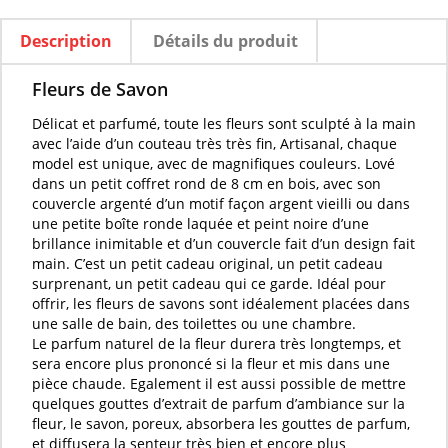
Description
Détails du produit
Fleurs de Savon
Délicat et
parfumé
, toute les
fleurs
sont
sculpté
à la main
avec l’aide d’un couteau très très fin, Artisanal, chaque
model est unique, avec de magnifiques couleurs. Lové
dans un petit coffret rond de 8 cm en bois, avec son
couvercle argenté d’un motif façon argent vieilli ou dans
une petite boîte ronde laquée et peint noire d’une
brillance inimitable et d’un couvercle fait d’un design fait
main. C’est un petit cadeau original, un petit cadeau
surprenant, un petit cadeau qui ce garde. Idéal pour
offrir, les
fleurs de savons
sont idéalement placées dans
une salle de bain, des toilettes ou une chambre.
Le
parfum naturel
de la
fleur
durera très longtemps, et
sera encore plus prononcé si la
fleur
et mis dans une
pièce chaude. Egalement il est aussi possible de mettre
quelques gouttes d’
extrait de parfum d’ambiance
sur la
fleur
, le
savon
, poreux, absorbera les gouttes de
parfum
,
et diffusera la senteur très bien et encore plus