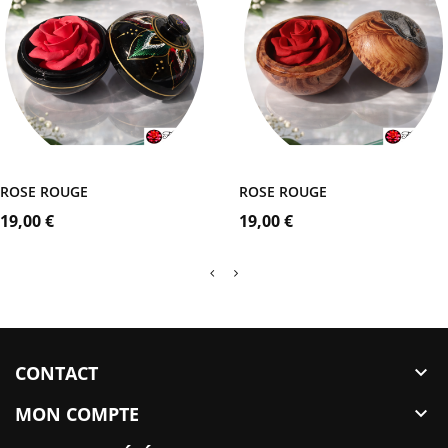
Coffret
coffret
Noir
naturel
AJOUTER AU PANIER
AJOUTER AU PANIER
ROSE ROUGE
ROSE ROUGE
Prix
Prix
19,00 €
19,00 €
CONTACT

MON COMPTE
